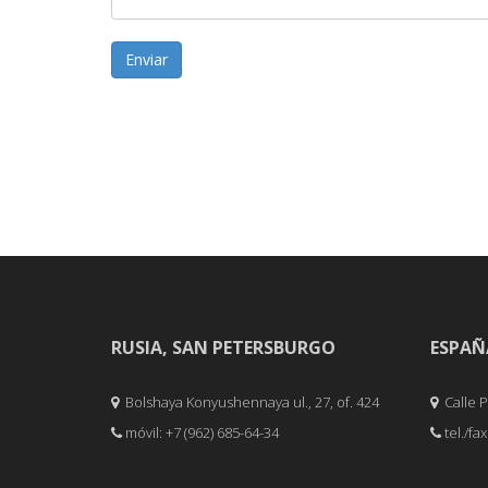
Enviar
RUSIA, SAN PETERSBURGO
ESPAÑ
Bolshaya Konyushennaya ul., 27, of. 424
Calle Pe
móvil: +7 (962) 685-64-34
tel./fa