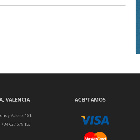
A, VALENCIA
ACEPTAMOS
ris y Valero, 181.
x: +34 627 679 153