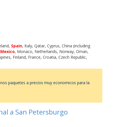
celand,
Spain
, Italy, Qatar, Cyprus, China (including
,
Mexico
, Monaco, Netherlands, Norway, Oman,
pines, Finland, France, Croatia, Czech Republic,
o unos paquetes a precios muy economicos para la
rnal a San Petersburgo