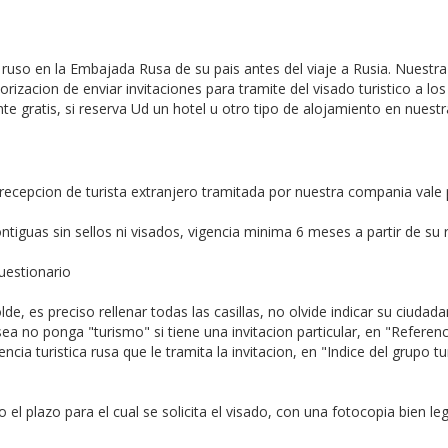
 ruso en la Embajada Rusa de su pais antes del viaje a Rusia. Nuestra
torizacion de enviar invitaciones para tramite del visado turistico a
nte gratis, si reserva Ud un hotel u otro tipo de alojamiento en nuestr
recepcion de turista extranjero tramitada por nuestra compania vale 
tiguas sin sellos ni visados, vigencia minima 6 meses a partir de su
uestionario
de, es preciso rellenar todas las casillas, no olvide indicar su ciudada
 o sea no ponga "turismo" si tiene una invitacion particular, en "Refer
ia turistica rusa que le tramita la invitacion, en "Indice del grupo t
el plazo para el cual se solicita el visado, con una fotocopia bien leg