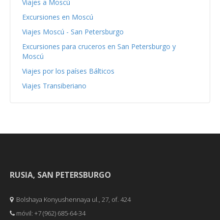
Viajes a Moscú
Excursiones en Moscú
Viajes Moscú - San Petersburgo
Excursiones para cruceros en San Petersburgo y
Moscú
Viajes por los países Bálticos
Viajes Transiberiano
RUSIA, SAN PETERSBURGO
Bolshaya Konyushennaya ul., 27, of. 424
móvil: +7 (962) 685-64-34