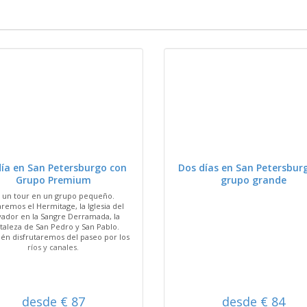
VER
VER
ía en San Petersburgo con
Dos días en San Petersbur
Grupo Premium
grupo grande
s un tour en un grupo pequeño.
taremos el Hermitage, la Iglesia del
vador en la Sangre Derramada, la
taleza de San Pedro y San Pablo.
én disfrutaremos del paseo por los
ríos y canales.
desde € 87
desde € 84