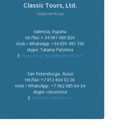
Classic Tours, Ltd.
Viajes en Rusia
Valencia, España
tel./fax: + 34 961 060 829
mob / WhatsApp: +34 695 495 745
skype: Tatiana Patokina
E:
classictour_spain@hotmail.com
San Petersburgo, Rusia
tel./fax: +7 812 604 02 26
mob / WhatsApp:: +7 962 685 64 34
skype: classictour
E:
classictour@inbox.ru