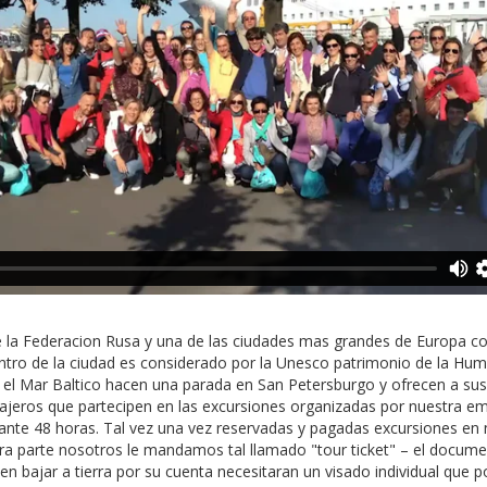
 la Federacion Rusa y una de las ciudades mas grandes de Europa c
centro de la ciudad es considerado por la Unesco patrimonio de la Hum
el Mar Baltico hacen una parada en San Petersburgo y ofrecen a sus
ajeros que partecipen en las excursiones organizadas por nuestra em
 durante 48 horas. Tal vez una vez reservadas y pagadas excursiones e
a parte nosotros le mandamos tal llamado "tour ticket" – el documen
een bajar a tierra por su cuenta necesitaran un visado individual que