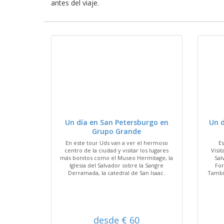
antes del viaje.
VER
Un día en San Petersburgo en
Un d
Grupo Grande
En este tour Uds van a ver el hermoso
E
centro de la ciudad y visitar los lugares
Visi
más bonitos como el Museo Hermitage, la
Sal
Iglesia del Salvador sobre la Sangre
For
Derramada, la catedral de San Isaac.
Tambi
desde € 60