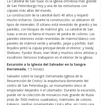
La Catedral de San Isaac es la iglesia ortodoxa más grande
de San Petersburgo hoy y una de las estructuras con
cúpulas más altas del mundo.
La construcción de la catedral duró 40 años y requirió
mucho esfuerzo. Durante la construcción, se utilizaron 43
tipos de minerales. El sótano está revestido de granito y las
paredes, con bloques de mármol gris. La catedral de San
Isaac a veces se llama el museo de piedra de colores. Las
paredes interiores están revestidas de mármol blanco con
paneles de mármol verde y amarillo, jaspe y pórfido. Karl
Bryullov pintó la cúpula principal desde el interior, y Vasily
Shebuev, Fyodor Bruni, Ivan Vitali y muchos otros artistas y
escultores famosos trabajaron en el interior de la iglesia.
Excursión a la Iglesia del Salvador en la Sangre
Derramada
, 1.5 hora(s)
Salvador sobre la Sangre Derramada (Iglesia de la
Resurrección de Cristo): la arquitectura dominante del
centro de San Petersburgo, un monumento único al
emperador Alejandro II el Libertador. Durante la excursión,
puede ver la colección de mosaicos más grande de Rusia
(más de 7000 metros cuadrados), mármoles de colores
italianos, piedras ornamentales Ural y Altai, así como una