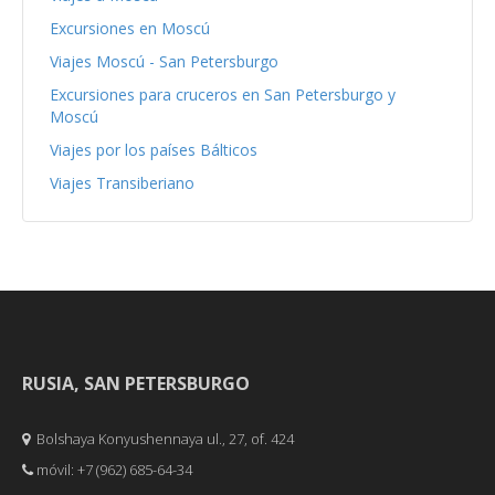
Excursiones en Moscú
Viajes Moscú - San Petersburgo
Excursiones para cruceros en San Petersburgo y
Moscú
Viajes por los países Bálticos
Viajes Transiberiano
RUSIA, SAN PETERSBURGO
Bolshaya Konyushennaya ul., 27, of. 424
móvil: +7 (962) 685-64-34