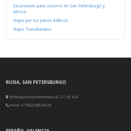
Excursiones para cruceros en San Petersburgo y
Moscú
Viajes por los países Bálticos
Viajes Transiberiano
RUSIA, SAN PETERSBURGO
Bolshaya Konyushennaya ul., 27, of. 424
móvil: +7 (962) 685-64-34
ESPAÑA, VALENCIA