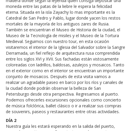
madera donde según la leyenda quien consiga depositar una
moneda entre las patas de la liebre le espera la felicidad
eterna. Situada en la isla Zayachy lo mas importante es la
Catedral de San Pedro y Pablo, lugar donde yacen los restos
mortales de la mayoría de los antiguos zares de Rusia.
También se encuentran el Museo de Historia de la ciudad, el
Museo de la Tecnología de misiles y el Museo de la Tortura
Medieval. Seguimos con nuestro tour, en esta ocasión
visitaremos el interior de la Iglesia del Salvador sobre la Sangre
Derramada, un fiel reflejo de arquitectura rusa comprendida
entre los siglos XVI y XVII. Sus fachadas están vistosamente
coloreadas con ladrillos, baldosas, azulejos y mosaicos. Tanto
en el exterior como en el interior se encuentran un importante
conjunto de mosaicos. Después de esta visita vamos a
realizar un agradable paseo en barco por los ríos y canales de
la ciudad donde podrán observar la belleza de San
Petersburgo desde otra perspectiva. Regresamos al puerto.
Podemos ofrecerles excursiones opcionales como concierto
de música folclórica, ballet clásico o ir a realizar sus compras
de souvenirs, paseos y restaurantes entre otras actividades.
DÍA 2
Nuestra guía les estará esperando en la salida del puerto,