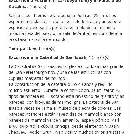
Excursión a Pushkin (Tsarskoye Selo) y el Palacio de
Catalina
, 4 hora(s)
Salida a las afueras de la ciudad, a Pushkin (25 km). Les
esperan un palacio precioso de estilo barroco y un parque
espacioso y elegante, perfecto ejemplo de la jardinería
rusa. La joya del palacio, la Sala de Ambar, es considerada
la octava maravilla del mundo.
Tiempo libre
, 1 hora(s)
Excursión a la Catedral de San Isaak
, 1.5 hora(s)
La Catedral de San Isaac es la iglesia ortodoxa más grande
de San Petersburgo hoy y una de las estructuras con
cúpulas más altas del mundo.
La construcción de la catedral duró 40 años y requirió
mucho esfuerzo. Durante la construcción, se utilizaron 43
tipos de minerales. El sótano está revestido de granito y las
paredes, con bloques de mármol gris. La catedral de San
Isaac a veces se llama el museo de piedra de colores. Las
paredes interiores están revestidas de mármol blanco con
paneles de mármol verde y amarillo, jaspe y pórfido. Karl
Bryullov pintó la cúpula principal desde el interior, y Vasily
Shebuev, Fyodor Bruni, Ivan Vitali y muchos otros artistas y