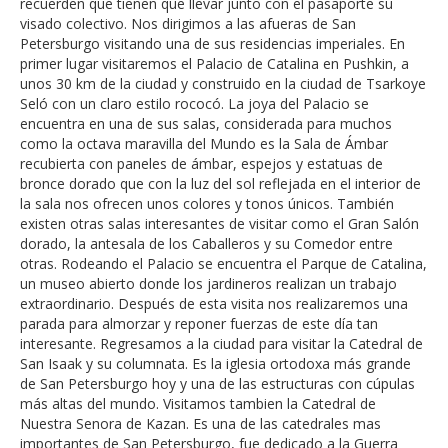
recuerden que tienen que llevar junto con el pasaporte su
visado colectivo. Nos dirigimos a las afueras de San
Petersburgo visitando una de sus residencias imperiales. En
primer lugar visitaremos el Palacio de Catalina en Pushkin, a
unos 30 km de la ciudad y construido en la ciudad de Tsarkoye
Seló con un claro estilo rococó. La joya del Palacio se
encuentra en una de sus salas, considerada para muchos
como la octava maravilla del Mundo es la Sala de Ámbar
recubierta con paneles de ámbar, espejos y estatuas de
bronce dorado que con la luz del sol reflejada en el interior de
la sala nos ofrecen unos colores y tonos únicos. También
existen otras salas interesantes de visitar como el Gran Salón
dorado, la antesala de los Caballeros y su Comedor entre
otras. Rodeando el Palacio se encuentra el Parque de Catalina,
un museo abierto donde los jardineros realizan un trabajo
extraordinario. Después de esta visita nos realizaremos una
parada para almorzar y reponer fuerzas de este día tan
interesante. Regresamos a la ciudad para visitar la Catedral de
San Isaak y su columnata. Es la iglesia ortodoxa más grande
de San Petersburgo hoy y una de las estructuras con cúpulas
más altas del mundo. Visitamos tambien la Catedral de
Nuestra Senora de Kazan. Es una de las catedrales mas
importantes de San Petersburgo, fue dedicado a la Guerra