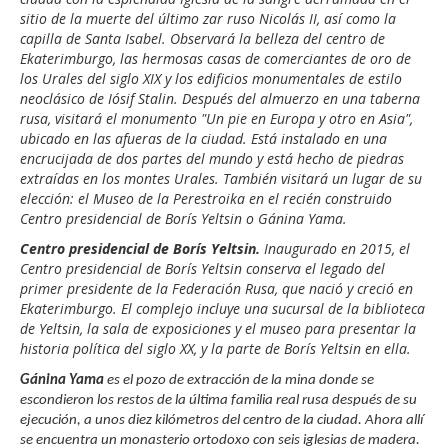
sitio de la muerte del último zar ruso Nicolás II, así como la
capilla de Santa Isabel. Observará la belleza del centro de
Ekaterimburgo, las hermosas casas de comerciantes de oro de
los Urales del siglo XIX y los edificios monumentales de estilo
neoclásico de Iósif Stalin. Después del almuerzo en una taberna
rusa, visitará el monumento "Un pie en Europa y otro en Asia",
ubicado en las afueras de la ciudad. Está instalado en una
encrucijada de dos partes del mundo y está hecho de piedras
extraídas en los montes Urales. También visitará un lugar de su
elección: el Museo de la Perestroika en el recién construido
Centro presidencial de Borís Yeltsin o Gánina Yama.
Centro presidencial de Borís Yeltsin.
Inaugurado en 2015, el
Centro presidencial de Borís Yeltsin conserva el legado del
primer presidente de la Federación Rusa, que nació y creció en
Ekaterimburgo. El complejo incluye una sucursal de la biblioteca
de Yeltsin, la sala de exposiciones y el museo para presentar la
historia política del siglo XX, y la parte de Borís Yeltsin en ella.
Gánina Yama
es el pozo de extracción de la mina donde se
escondieron los restos de la última familia real rusa después de su
ejecución, a unos diez kilómetros del centro de la ciudad. Ahora allí
se encuentra un monasterio ortodoxo con seis iglesias de madera.