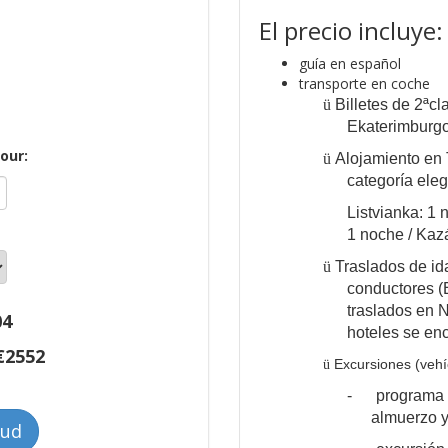
El precio incluye:
guía en español
transporte en coche
ü
Billetes de 2ª
cl
Ekaterimburgo
tour:
ü
Alojamiento en
categoría eleg
Listvianka: 1 
1 noche / Kaz
ü
Traslados de id
conductores 
traslados en 
04
hoteles se enc
€
2552
Excursiones (vehí
ü
-
programa d
almuerzo y
tud