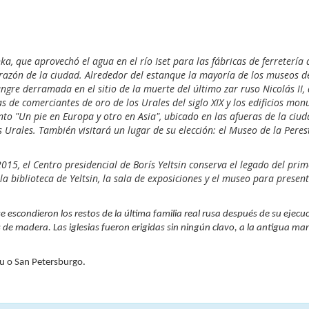
a 7
a, que aprovechó el agua en el río Iset para las fábricas de ferretería
corazón de la ciudad. Alrededor del estanque la mayoría de los museos 
angre derramada en el sitio de la muerte del último zar ruso Nicolás II,
 de comerciantes de oro de los Urales del siglo XIX y los edificios monu
o "Un pie en Europa y otro en Asia", ubicado en las afueras de la ciud
Urales. También visitará un lugar de su elección: el Museo de la Perest
15, el Centro presidencial de Borís Yeltsin conserva el legado del prim
 biblioteca de Yeltsin, la sala de exposiciones y el museo para presentar
e escondieron los restos de la última familia real rusa después de su ejecuc
s de madera. Las iglesias fueron erigidas sin ningún clavo, a la antigua ma
cu o San Petersburgo.