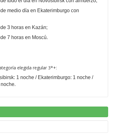
 de todo el día en Novosibirsk con almuerzo;
 de medio día en
Ekaterimburgo con
 de 3 horas en Kazán;
 de 7 horas en Moscú.
tegoría elegida regular 3*+:
sibirsk: 1 noche / Ekaterimburgo: 1 noche /
 noche.