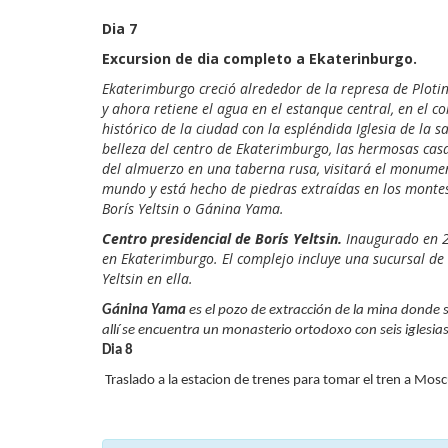
Di
Excursion de dia completo a Ekaterinburgo.
Ekaterimburgo creció alrededor de la represa de Plotink
y ahora retiene el agua en el estanque central, en el 
histórico de la ciudad con la espléndida Iglesia de la s
belleza del centro de Ekaterimburgo, las hermosas casas
del almuerzo en una taberna rusa, visitará el monument
mundo y está hecho de piedras extraídas en los montes 
Borís Yeltsin o Gánina Yama.
Centro presidencial de Borís Yeltsin.
Inaugurado en 20
en Ekaterimburgo. El complejo incluye una sucursal de la
Yeltsin en ella.
Gánina Yama
es el pozo de extracción de la mina donde s
allí se encuentra un monasterio ortodoxo con seis iglesia
Dia 8
Traslado a la estacion de trenes para tomar el tren a Mos