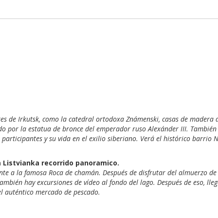
a 2
tes de Irkutsk, como la catedral ortodoxa Známenski, casas de madera de 
o por la estatua de bronce del emperador ruso Alexánder III. También 
articipantes y su vida en el exilio siberiano. Verá el histórico barrio N
 a Listvianka recorrido panoramico.
nte a la famosa Roca de chamán. Después de disfrutar del almuerzo de p
También hay excursiones de vídeo al fondo del lago. Después de eso, lleg
 el auténtico mercado de pescado.
 3