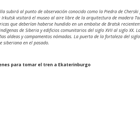
lesilla subirá al punto de observación conocido como la Piedra de Cher
 Irkutsk visitará el museo al aire libre de la arquitectura de madera Ta
óricas que deberían haberse hundido en un embalse de Bratsk recientem
indígenas de Siberia y edificios comunitarios del siglo XVII al siglo XX.
as aldeas y campamentos nómadas. La puerta de la fortaleza del siglo X
te siberiana en el pasado.
a 4
renes para tomar el tren a Ekaterinburgo
a 5
 al hotel.