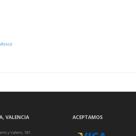
 Moscú
A, VALENCIA
ACEPTAMOS
ris y Valero, 181.