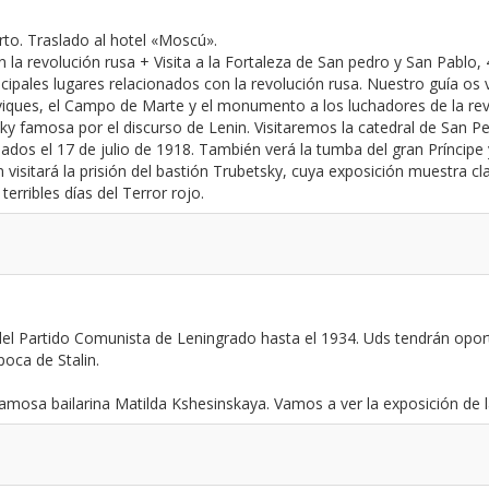
to. Traslado al hotel «Moscú».
la revolución rusa + Visita a la Fortaleza de San pedro y San Pablo,
pales lugares relacionados con la revolución rusa. Nuestro guía os va 
viques, el Campo de Marte y el monumento a los luchadores de la rev
ndsky famosa por el discurso de Lenin. Visitaremos la catedral de San
silados el 17 de julio de 1918. También verá la tumba del gran Príncip
visitará la prisión del bastión Trubetsky, cuya exposición muestra c
terribles días del Terror rojo.
r del Partido Comunista de Leningrado hasta el 1934. Uds tendrán opor
poca de Stalin.
mosa bailarina Matilda Kshesinskaya. Vamos a ver la exposición de la 