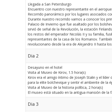
Llegada a San Petersburgo
Encuentro con nuestro representante en el aeropuer
Recorrido panorámico por los lugares asociados con 
Durante nuestro recorrido vamos a conocer los princi
Palacio de Invierno que fue asaltado por los bolshe
sirvió de señal de la Revolución, la estación Finla
los restos del emperador Nicolás II y su familia, fu
representantes de la casa de los Romanov. También 
revolucionario desde la era de Alejandro II hasta los 
Dia 2
Desayuno en el hotel
Visita al Museo de Kirov, 1.5 hora(s)
Kirov era el amigo íntimo de Joseph Stalin y el líde
para la elite bolchevique y sentir el ambiente de la é
Visita al Museo de la historia política, 2 hora(s)
El museo está situado en la antigua mansión de la fa
Dia 3