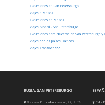
Excursiones en San Petersburgo
Viajes a Moscú
Excursiones en Moscú
Viajes Moscú - San Petersburgo
Excursiones para cruceros en San Petersburgo y
Viajes por los países Bálticos
Viajes Transiberiano
RUSIA, SAN PETERSBURGO
ESPAÑ
Bolshaya Konyushennaya ul., 27, of. 424
Calle Pe