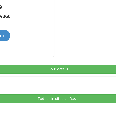
9
€
360
tud
Tour details
Todos circuitos en Rusia