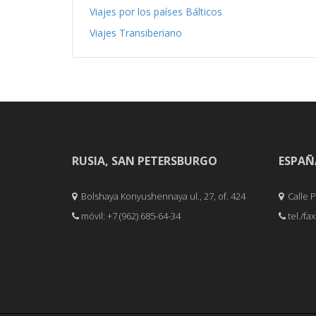
Viajes por los países Bálticos
Viajes Transiberiano
RUSIA, SAN PETERSBURGO
ESPAÑ
Bolshaya Konyushennaya ul., 27, of. 424
Calle Pe
móvil: +7 (962) 685-64-34
tel./fa