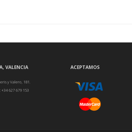
A, VALENCIA
ACEPTAMOS
ris y Valero, 181.
x: +34 627 679 153