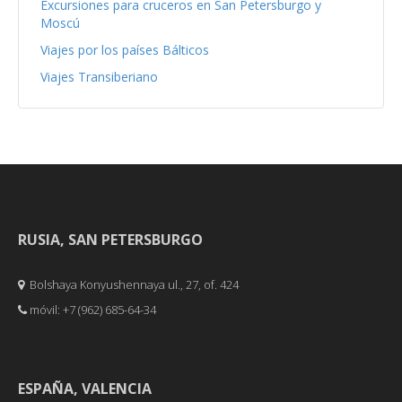
Excursiones para cruceros en San Petersburgo y
Moscú
Viajes por los países Bálticos
Viajes Transiberiano
RUSIA, SAN PETERSBURGO
Bolshaya Konyushennaya ul., 27, of. 424
móvil: +7 (962) 685-64-34
ESPAÑA, VALENCIA